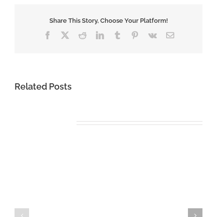
Share This Story, Choose Your Platform!
Facebook
X
Reddit
LinkedIn
Tumblr
Pinterest
Vk
Email
Related Posts
Comment
maximiser
Les
vos
principes
profits
du
sur
jeu
Casinoly