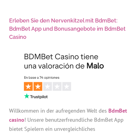
Erleben Sie den Nervenkitzel mit BdmBet:
BdmBet App und Bonusangebote im BdmBet
Casino
Willkommen in der aufregenden Welt des
BdmBet
casino
! Unsere benutzerfreundliche BdmBet App
bietet Spielern ein unvergleichliches