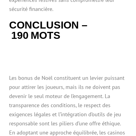
sécurité financière.
CONCLUSION –
190 MOTS
Les bonus de Noël constituent un levier puissant
pour attirer les joueurs, mais ils ne doivent pas
devenir le seul moteur de l’engagement. La
transparence des conditions, le respect des
exigences légales et l’intégration d’outils de jeu
responsable sont les piliers d’une offre éthique.
En adoptant une approche équilibrée, les casinos