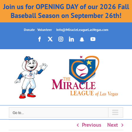
Join us for OPENING DAY of our 2026 Fall
Baseball Season on September 26th!
Skip
Donate
|
Volunteer
|
Info@MiracleLeagueLasVegas.com
to
Facebook
X
Instagram
LinkedIn
Snapchat
YouTube
content
Go to...
Previous
Next