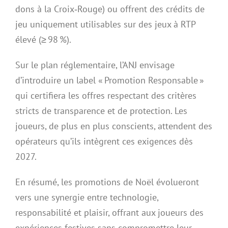
dons à la Croix‑Rouge) ou offrent des crédits de
jeu uniquement utilisables sur des jeux à RTP
élevé (≥ 98 %).
Sur le plan réglementaire, l’ANJ envisage
d’introduire un label « Promotion Responsable »
qui certifiera les offres respectant des critères
stricts de transparence et de protection. Les
joueurs, de plus en plus conscients, attendent des
opérateurs qu’ils intègrent ces exigences dès
2027.
En résumé, les promotions de Noël évolueront
vers une synergie entre technologie,
responsabilité et plaisir, offrant aux joueurs des
expériences festives sans compromettre leur