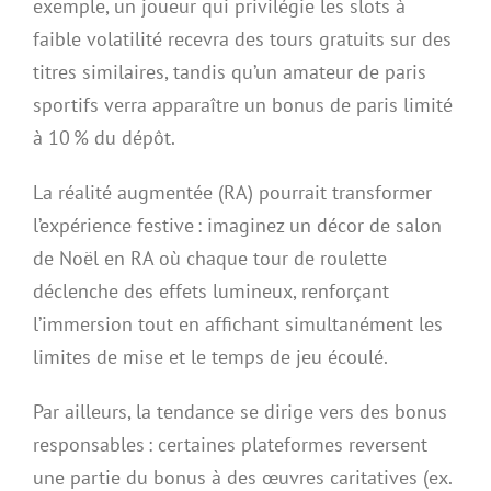
exemple, un joueur qui privilégie les slots à
faible volatilité recevra des tours gratuits sur des
titres similaires, tandis qu’un amateur de paris
sportifs verra apparaître un bonus de paris limité
à 10 % du dépôt.
La réalité augmentée (RA) pourrait transformer
l’expérience festive : imaginez un décor de salon
de Noël en RA où chaque tour de roulette
déclenche des effets lumineux, renforçant
l’immersion tout en affichant simultanément les
limites de mise et le temps de jeu écoulé.
Par ailleurs, la tendance se dirige vers des bonus
responsables : certaines plateformes reversent
une partie du bonus à des œuvres caritatives (ex.