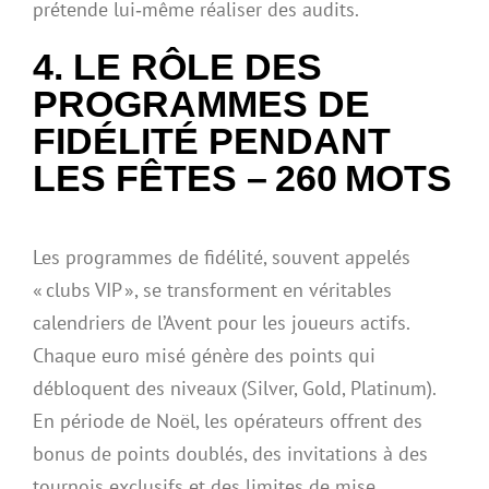
prétende lui‑même réaliser des audits.
4. LE RÔLE DES
PROGRAMMES DE
FIDÉLITÉ PENDANT
LES FÊTES – 260 MOTS
Les programmes de fidélité, souvent appelés
« clubs VIP », se transforment en véritables
calendriers de l’Avent pour les joueurs actifs.
Chaque euro misé génère des points qui
débloquent des niveaux (Silver, Gold, Platinum).
En période de Noël, les opérateurs offrent des
bonus de points doublés, des invitations à des
tournois exclusifs et des limites de mise