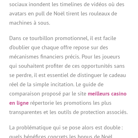
sociaux inondent les timelines de vidéos où des
avatars en pull de Noël tirent les rouleaux de
machines à sous.
Dans ce tourbillon promotionnel, il est facile
d’oublier que chaque offre repose sur des
mécanismes financiers précis. Pour les joueurs
qui souhaitent profiter de ces opportunités sans
se perdre, il est essentiel de distinguer le cadeau
réel de la simple incitation. Le guide de
comparaison proposé par le site
meilleurs casino
en ligne
répertorie les promotions les plus
transparentes et les outils de protection associés.
La problématique qui se pose alors est double :
quels bénéfices concrets les bonus de Noël