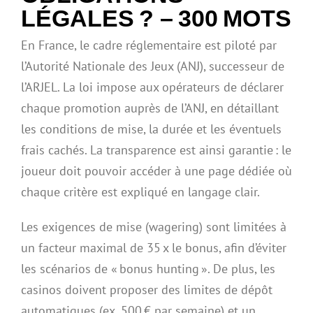
LÉGALES ? – 300 MOTS
En France, le cadre réglementaire est piloté par
l’Autorité Nationale des Jeux (ANJ), successeur de
l’ARJEL. La loi impose aux opérateurs de déclarer
chaque promotion auprès de l’ANJ, en détaillant
les conditions de mise, la durée et les éventuels
frais cachés. La transparence est ainsi garantie : le
joueur doit pouvoir accéder à une page dédiée où
chaque critère est expliqué en langage clair.
Les exigences de mise (wagering) sont limitées à
un facteur maximal de 35 x le bonus, afin d’éviter
les scénarios de « bonus hunting ». De plus, les
casinos doivent proposer des limites de dépôt
automatiques (ex. 500 € par semaine) et un