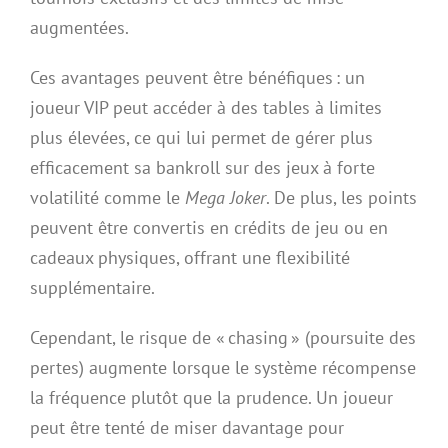
augmentées.
Ces avantages peuvent être bénéfiques : un
joueur VIP peut accéder à des tables à limites
plus élevées, ce qui lui permet de gérer plus
efficacement sa bankroll sur des jeux à forte
volatilité comme le
Mega Joker
. De plus, les points
peuvent être convertis en crédits de jeu ou en
cadeaux physiques, offrant une flexibilité
supplémentaire.
Cependant, le risque de « chasing » (poursuite des
pertes) augmente lorsque le système récompense
la fréquence plutôt que la prudence. Un joueur
peut être tenté de miser davantage pour