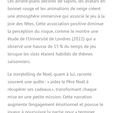
Les arrière‑plans décorés de sapins, les avatars en
bonnet rouge et les animations de neige créent
une atmosphère immersive qui associe le jeu à la
joie des fêtes. Cette association positive diminue
la perception du risque, comme le montre une
étude de l’Université de Londres (2022) qui a
observé une hausse de 15 % du temps de jeu
lorsque les slots étaient habillés de thèmes
saisonniers.
Le storytelling de Noël, quant à lui, raconte
souvent une quête : « aidez le Père Noël à
récupérer ses cadeaux », transformant chaque
mise en une petite mission. Cette narration
augmente l’engagement émotionnel et pousse le
joueur à poursuivre la partie pour « terminer