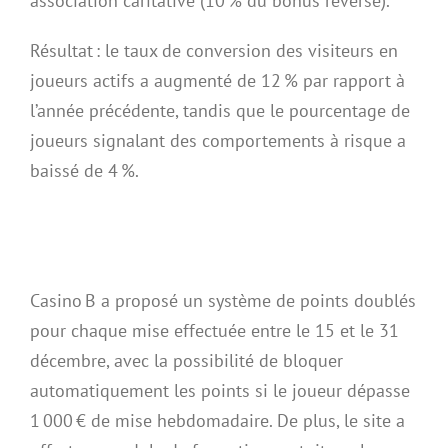
association caritative (10 % du bonus reversé).
Résultat : le taux de conversion des visiteurs en
joueurs actifs a augmenté de 12 % par rapport à
l’année précédente, tandis que le pourcentage de
joueurs signalant des comportements à risque a
baissé de 4 %.
Cas 2 : Casino B – Programme de fidélité
« Étoile d’Or »
Casino B a proposé un système de points doublés
pour chaque mise effectuée entre le 15 et le 31
décembre, avec la possibilité de bloquer
automatiquement les points si le joueur dépasse
1 000 € de mise hebdomadaire. De plus, le site a