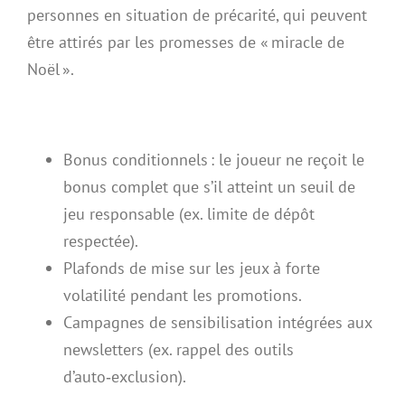
personnes en situation de précarité, qui peuvent
être attirés par les promesses de « miracle de
Noël ».
Propositions de compromis
Bonus conditionnels : le joueur ne reçoit le
bonus complet que s’il atteint un seuil de
jeu responsable (ex. limite de dépôt
respectée).
Plafonds de mise sur les jeux à forte
volatilité pendant les promotions.
Campagnes de sensibilisation intégrées aux
newsletters (ex. rappel des outils
d’auto‑exclusion).