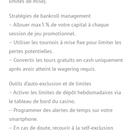
limites de mise).
Stratégies de bankroll management
– Allouer max 5 % de votre capital à chaque
session de jeu promotionnel.
– Utiliser les tournois à mise fixe pour limiter les
pertes potentielles.
– Convertir les tours gratuits en cash uniquement
après avoir atteint le wagering requis.
Outils d’auto‑exclusion et de limites
– Activer les limites de dépôt hebdomadaires via
le tableau de bord du casino.
– Programmer des alertes de temps sur votre
smartphone.
– En cas de doute, recourir à la self‑exclusion