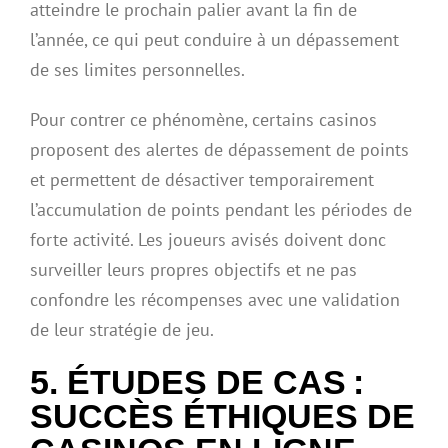
atteindre le prochain palier avant la fin de
l’année, ce qui peut conduire à un dépassement
de ses limites personnelles.
Pour contrer ce phénomène, certains casinos
proposent des alertes de dépassement de points
et permettent de désactiver temporairement
l’accumulation de points pendant les périodes de
forte activité. Les joueurs avisés doivent donc
surveiller leurs propres objectifs et ne pas
confondre les récompenses avec une validation
de leur stratégie de jeu.
5. ÉTUDES DE CAS :
SUCCÈS ÉTHIQUES DE