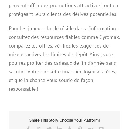
peuvent offrir des promotions attractives tout en
protégeant leurs clients des dérives potentielles.
Pour les joueurs, la clé réside dans l’information :
consultez des ressources fiables comme Gyromax,
comparez les offres, vérifiez les exigences de
mise et activez les limites de dépôt. Ainsi, vous
pourrez profiter des cadeaux de fin d’année sans
sacrifier votre bien‑être financier. Joyeuses fêtes,
et que la chance vous sourie de façon
responsable !
Share This Story, Choose Your Platform!
Facebook
X
Reddit
LinkedIn
Tumblr
Pinterest
Vk
Email