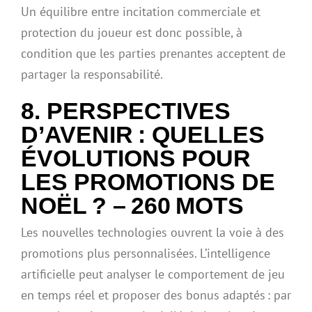
Un équilibre entre incitation commerciale et
protection du joueur est donc possible, à
condition que les parties prenantes acceptent de
partager la responsabilité.
8. PERSPECTIVES
D’AVENIR : QUELLES
ÉVOLUTIONS POUR
LES PROMOTIONS DE
NOËL ? – 260 MOTS
Les nouvelles technologies ouvrent la voie à des
promotions plus personnalisées. L’intelligence
artificielle peut analyser le comportement de jeu
en temps réel et proposer des bonus adaptés : par