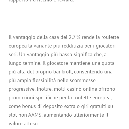
Perché la Roulette Europea è la Scelta
Preferita dai Vincitori
Il vantaggio della casa del 2,7 % rende la roulette
europea la variante più redditizia per i giocatori
seri. Un vantaggio più basso significa che, a
lungo termine, il giocatore mantiene una quota
più alta del proprio bankroll, consentendo una
più ampia flessibilità nelle scommesse
progressive. Inoltre, molti casinò online offrono
promozioni specifiche per la roulette europea,
come bonus di deposito extra o giri gratuiti su
slot non AAMS, aumentando ulteriormente il
valore atteso.