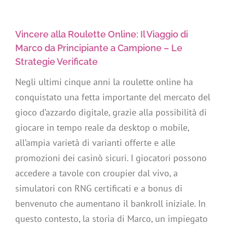
Vincere alla Roulette Online: Il Viaggio di
Marco da Principiante a Campione – Le
Strategie Verificate
Negli ultimi cinque anni la roulette online ha
conquistato una fetta importante del mercato del
gioco d’azzardo digitale, grazie alla possibilità di
giocare in tempo reale da desktop o mobile,
all’ampia varietà di varianti offerte e alle
promozioni dei casinò sicuri. I giocatori possono
accedere a tavole con croupier dal vivo, a
simulatori con RNG certificati e a bonus di
benvenuto che aumentano il bankroll iniziale. In
questo contesto, la storia di Marco, un impiegato