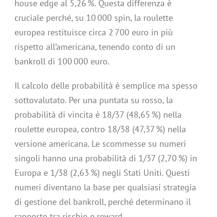
house edge al 5,26 %. Questa differenza è
cruciale perché, su 10 000 spin, la roulette
europea restituisce circa 2 700 euro in più
rispetto all’americana, tenendo conto di un
bankroll di 100 000 euro.
Il calcolo delle probabilità è semplice ma spesso
sottovalutato. Per una puntata su rosso, la
probabilità di vincita è 18/37 (48,65 %) nella
roulette europea, contro 18/38 (47,37 %) nella
versione americana. Le scommesse su numeri
singoli hanno una probabilità di 1/37 (2,70 %) in
Europa e 1/38 (2,63 %) negli Stati Uniti. Questi
numeri diventano la base per qualsiasi strategia
di gestione del bankroll, perché determinano il
rapporto tra rischio e reward.